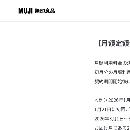
【月額定額
月額利用料金の
初月分の月額利
契約期間開始後
＜例＞2026年
1月21日に初回
2026年3月1
お届け月である