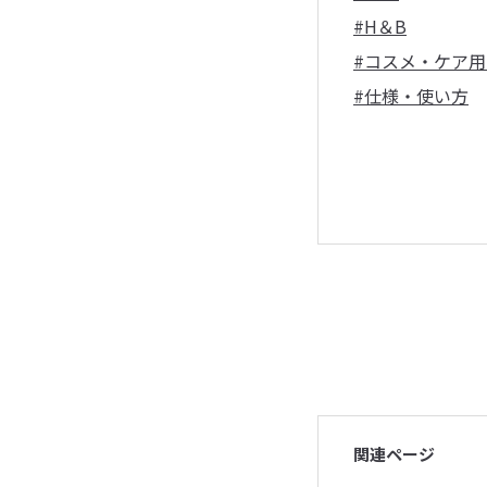
#H＆B
#コスメ・ケア用
#仕様・使い方
関連ページ