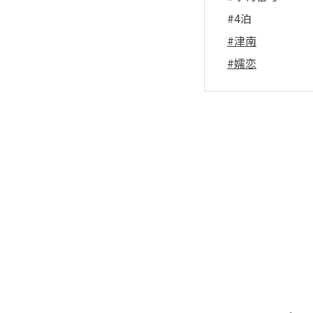
#4泊
#津南
#嬬恋