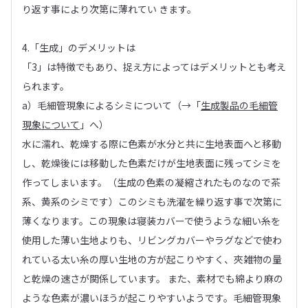
り返す事により次第に薄れてい きます。
4.「生成」のデメリットは
「3」は特徴でもあり、捉え方によってはデメリットとも考え
られます。
a）毛細管現象によるシミについて（→「
生成製品の毛細管
現象について
」へ）
水に濡れ、乾燥する際に色素が水分と共に生地表面へと移動
し、乾燥後には移動した色素だけが生地表面に残ってシミを
作ってしまいます。（生成の色素の凝縮されたものなので茶
系、黄系のシミです）このシミも洗濯を繰り返す事で次第に
薄くなります。この現象は寝装カバーで使うような細い糸を
使用した薄い生地よりも、リビングカバーやラグなどで使わ
れている太い糸の厚い生地の方が起こりやすく、夾雑物の量
と乾燥の速さが関係しています。 また、素材でも綿より麻の
ような色素が濃いほうが起こりやすいようです。毛細管現象