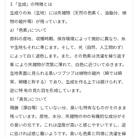
3.「生成」の特徴とは
生成りの糸（生地）には夾雑物（天然の色素く、油脂分、植
物の破片等）が残っています。
a）｢色素｣について
原料の産地、収穫時期、保存環境によって微妙に異なり、糸
や生地もそれに準じます。そして、光（自然、人工問わず）
によって白く退色します。また、その色素は洗濯を繰り返す
事 により夾雑物が次第に薄れて、白色に近づいてゆきます。
生地表面に見られる黒いツブツブは植物の破片（綿では綿
実、綿糟と称する）であり、生成を作る上では避けられず、
逆に特 有の見た目を形成しています。
b）｢臭気｣について
精錬（漂白等）していない分、臭いも特有なものがそのまま
残っています。産地、水分、夾雑物の中の有機的な成分がそ
の臭いの元です。これは湿度が高いと感じやすいですし、逆
に低ければ感じ難いようです。臭いも色素と同様に洗濯を繰