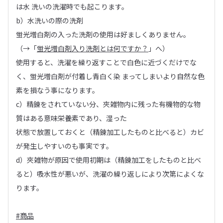
は水 洗いの洗濯時でも起こります。
b）水洗いの際の洗剤
蛍光増白剤の入った洗剤の使用は好ましくありません。
（→「
蛍光増白剤入り洗剤とは何ですか？
」へ）
使用すると、洗濯を繰り返すことで白色に近づくだけでな
く、蛍光増白剤が付着し青白く染 まってしまいより自然な色
素を損なう事になります。
c）精錬をされていない分、夾雑物内に残った有機物的な物
質はある意味栄養素であり、湿った
状態で放置しておくと（精錬加工したものと比べると）カビ
が発生しやすいのも事実です。
d）夾雑物が原因で使用初期は（精錬加工をしたものと比べ
ると）吸水性が悪いが、洗濯の繰り返しにより次第によくな
ります。
#商品