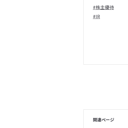
#株主優待
#IR
関連ページ