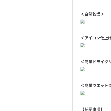
＜自然乾燥＞
＜アイロン仕上
＜商業ドライク
＜商業ウエット
【補足事項】