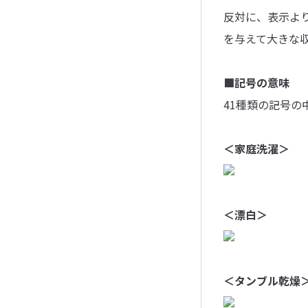
反対に、表示よ
を与えて大きな
■記号の意味
41種類の記号
＜家庭洗濯＞
＜漂白＞
＜タンブル乾燥