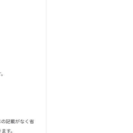
す。
示の記載がなく省
きます。